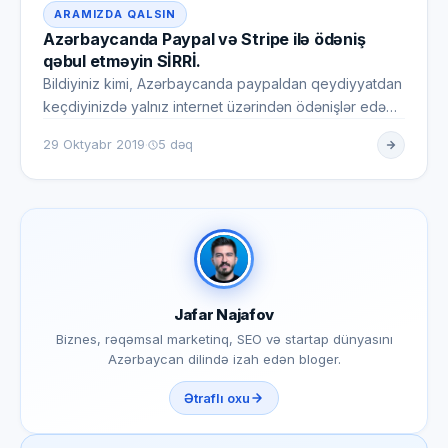
ARAMIZDA QALSIN
Azərbaycanda Paypal və Stripe ilə ödəniş
qəbul etməyin SİRRİ.
Bildiyiniz kimi, Azərbaycanda paypaldan qeydiyyatdan
keçdiyinizdə yalnız internet üzərindən ödənişlər edə
bilirsiniz və…
·
29 Oktyabr 2019
5 dəq
Jafar Najafov
Biznes, rəqəmsal marketinq, SEO və startap dünyasını
Azərbaycan dilində izah edən bloger.
Ətraflı oxu