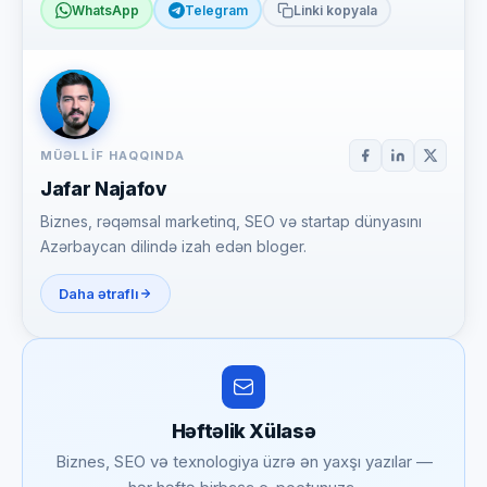
WhatsApp
Telegram
Linki kopyala
MÜƏLLIF HAQQINDA
Jafar Najafov
Biznes, rəqəmsal marketinq, SEO və startap dünyasını
Azərbaycan dilində izah edən bloger.
Daha ətraflı
Həftəlik Xülasə
Biznes, SEO və texnologiya üzrə ən yaxşı yazılar —