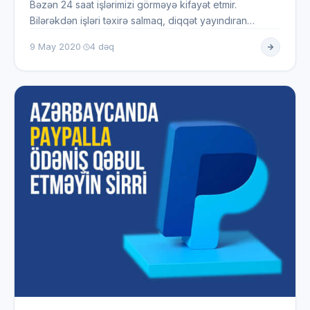
Bəzən 24 saat işlərimizi görməyə kifayət etmir.
Bilərəkdən işləri təxirə salmaq, diqqət yayındıran
məsələlər, işə lazım…
·
9 May 2020
4 dəq