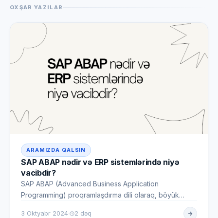
OXŞAR YAZILAR
ARAMIZDA QALSIN
SAP ABAP nədir və ERP sistemlərində niyə
vacibdir?
SAP ABAP (Advanced Business Application
Programming) proqramlaşdırma dili olaraq, böyük
müəssisələr üçün ERP (Müəssisə…
·
3 Oktyabr 2024
2 dəq