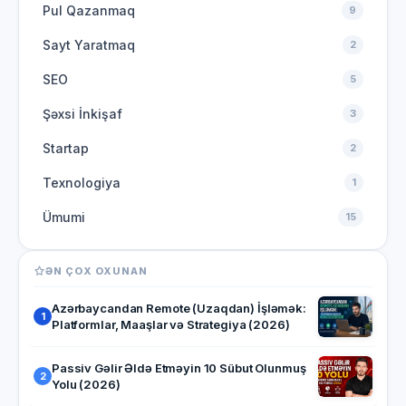
Pul Qazanmaq
9
Sayt Yaratmaq
2
SEO
5
Şəxsi İnkişaf
3
Startap
2
Texnologiya
1
Ümumi
15
ƏN ÇOX OXUNAN
Azərbaycandan Remote (Uzaqdan) İşləmək:
1
Platformlar, Maaşlar və Strategiya (2026)
Passiv Gəlir Əldə Etməyin 10 Sübut Olunmuş
2
Yolu (2026)