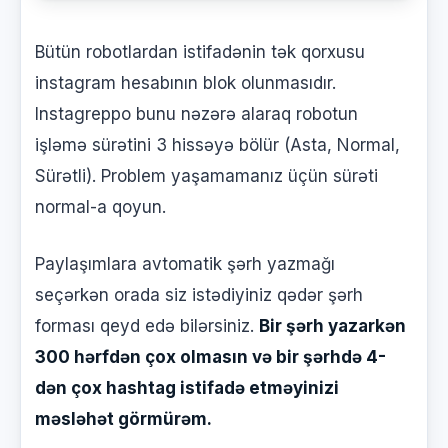
Bütün robotlardan istifadənin tək qorxusu
instagram hesabının blok olunmasıdır.
Instagreppo bunu nəzərə alaraq robotun
işləmə sürətini 3 hissəyə bölür (Asta, Normal,
Sürətli). Problem yaşamamanız üçün sürəti
normal-a qoyun.
Paylaşımlara avtomatik şərh yazmağı
seçərkən orada siz istədiyiniz qədər şərh
forması qeyd edə bilərsiniz.
Bir şərh yazarkən
300 hərfdən çox olmasın və bir şərhdə 4-
dən çox hashtag istifadə etməyinizi
məsləhət görmürəm.