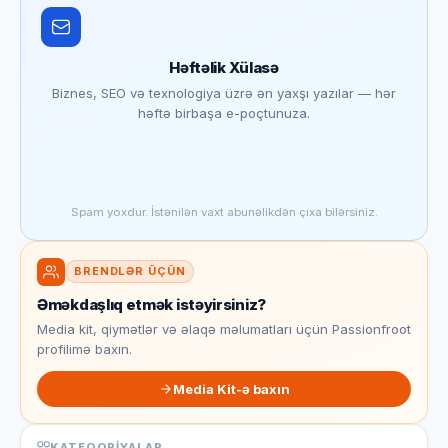
Həftəlik Xülasə
Biznes, SEO və texnologiya üzrə ən yaxşı yazılar — hər
həftə birbaşa e-poçtunuza.
Spam yoxdur. İstənilən vaxt abunəlikdən çıxa bilərsiniz.
BRENDLƏR ÜÇÜN
Əməkdaşlıq etmək istəyirsiniz?
Media kit, qiymətlər və əlaqə məlumatları üçün Passionfroot
profilimə baxın.
Media Kit-ə baxın
KATEQORIYALAR