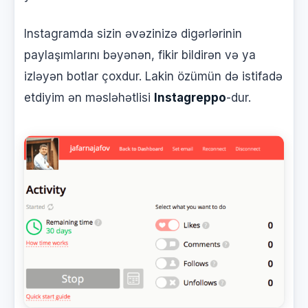
Instagramda sizin əvəzinizə digərlərinin
paylaşımlarını bəyənən, fikir bildirən və ya
izləyən botlar çoxdur. Lakin özümün də istifadə
etdiyim ən məsləhətlisi
Instagreppo
-dur.