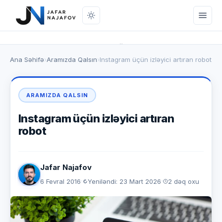
Onlayn mağaza
Ana Səhifə
›
Aramızda Qalsın
›
Instagram üçün izləyici artıran robot
Marketinq
SEO
ARAMIZDA QALSIN
Brendinq
Instagram üçün izləyici artıran
robot
Pul Qazanmaq
Aramızda Qalsın
Jafar Najafov
Mobil Proqramlar
·
·
6 Fevral 2016
Yeniləndi: 23 Mart 2026
2 dəq oxu
Bioqrafiya
Əlaqə