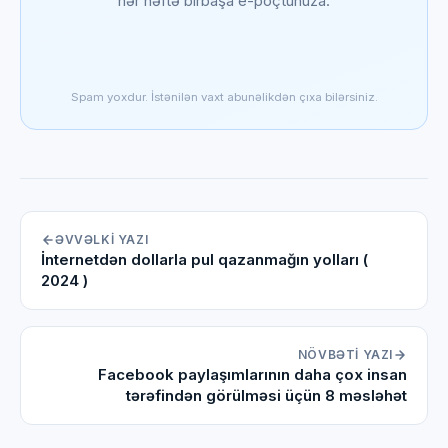
hər həftə birbaşa e-poçtunuza.
Spam yoxdur. İstənilən vaxt abunəlikdən çıxa bilərsiniz.
ƏVVƏLKI YAZI
İnternetdən dollarla pul qazanmağın yolları (
2024 )
NÖVBƏTI YAZI
Facebook paylaşımlarının daha çox insan
tərəfindən görülməsi üçün 8 məsləhət