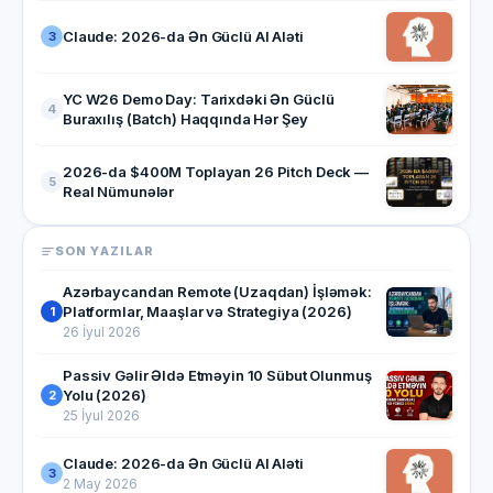
Claude: 2026-da Ən Güclü AI Aləti
3
YC W26 Demo Day: Tarixdəki Ən Güclü
4
Buraxılış (Batch) Haqqında Hər Şey
2026-da $400M Toplayan 26 Pitch Deck —
5
Real Nümunələr
SON YAZILAR
Azərbaycandan Remote (Uzaqdan) İşləmək:
Platformlar, Maaşlar və Strategiya (2026)
1
26 İyul 2026
Passiv Gəlir Əldə Etməyin 10 Sübut Olunmuş
Yolu (2026)
2
25 İyul 2026
Claude: 2026-da Ən Güclü AI Aləti
3
2 May 2026