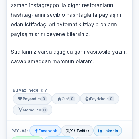
zaman instagreppo ilə digər restoranların
hashtag-larını seçib o hashtaglarla paylaşım
edən istifadəçiləri avtomatik izləyib onların
paylaşımlarını bəyənə bilərsiniz.
Suallarınız varsa aşağıda şərh vasitəsilə yazın,
cavablamaqdan məmnun olaram.
Bu yazı necə idi?
❤️
🔥
👍
Bəyəndim
0
Əla!
0
Faydalıdır
0
💡
Maraqlıdır
0
PAYLAŞ:
Facebook
X / Twitter
LinkedIn