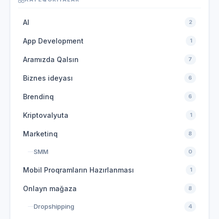
AI
2
App Development
1
Aramızda Qalsın
7
Biznes ideyası
6
Brendinq
6
Kriptovalyuta
1
Marketinq
8
SMM
0
Mobil Proqramların Hazırlanması
1
Onlayn mağaza
8
Dropshipping
4