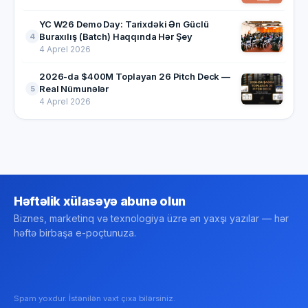
YC W26 Demo Day: Tarixdəki Ən Güclü
Buraxılış (Batch) Haqqında Hər Şey
4
4 Aprel 2026
2026-da $400M Toplayan 26 Pitch Deck —
Real Nümunələr
5
4 Aprel 2026
Həftəlik xülasəyə abunə olun
Biznes, marketinq və texnologiya üzrə ən yaxşı yazılar — hər
həftə birbaşa e-poçtunuza.
Spam yoxdur. İstənilən vaxt çıxa bilərsiniz.