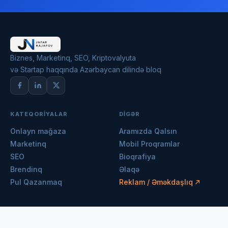
Biznes, Marketinq, SEO, Kriptovalyuta
və Startap haqqında Azərbaycan dilində bloq
KATEQORIYALAR
DIGƏR
Onlayn mağaza
Aramızda Qalsın
Marketinq
Mobil Proqramlar
SEO
Bioqrafiya
Brendinq
Əlaqə
Pul Qazanmaq
Reklam / Əməkdaşlıq
© 2026 Jafar Najafov. Bütün hüquqlar qorunur.