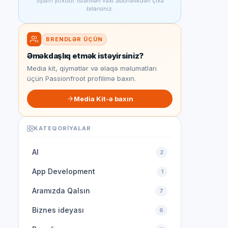
Spam yoxdur. İstənilən vaxt abunəlikdən çıxa
bilərsiniz.
BRENDLƏR ÜÇÜN
Əməkdaşlıq etmək istəyirsiniz?
Media kit, qiymətlər və əlaqə məlumatları
üçün Passionfroot profilimə baxın.
Media Kit-ə baxın
KATEQORIYALAR
AI
2
App Development
1
Aramızda Qalsın
7
Biznes ideyası
6