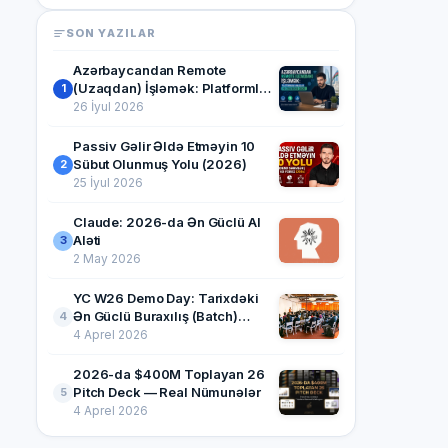
SON YAZILAR
Azərbaycandan Remote
(Uzaqdan) İşləmək: Platformlar,
1
Maaşlar və Strategiya (2026)
26 İyul 2026
Passiv Gəlir Əldə Etməyin 10
Sübut Olunmuş Yolu (2026)
2
25 İyul 2026
Claude: 2026-da Ən Güclü AI
Aləti
3
2 May 2026
YC W26 Demo Day: Tarixdəki
Ən Güclü Buraxılış (Batch)
4
Haqqında Hər Şey
4 Aprel 2026
2026-da $400M Toplayan 26
Pitch Deck — Real Nümunələr
5
4 Aprel 2026