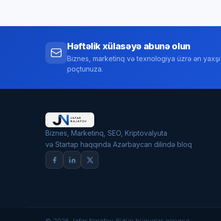
Həftəlik xülasəyə abunə olun
Biznes, marketinq və texnologiya üzrə ən yaxşı 
poçtunuza.
Biznes, Marketinq, SEO, Kriptovalyuta
və Startap haqqında Azərbaycan dilində bloq
© 2026 Jafar Najafov. Bütün hüquqlar qorunur.