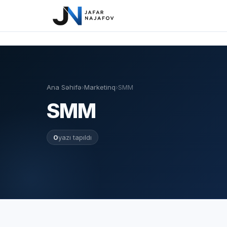
Ana Səhifə
›
Marketinq
›
SMM
SMM
0
yazı tapıldı