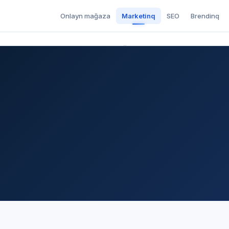
Onlayn mağaza
Marketinq
SEO
Brendinq
Onlayn mağaza
Marketinq
SEO
Brendinq
Pul Qazanmaq
Aramızda Qalsın
Mobil Proqramlar
Bioqrafiya
Əlaqə