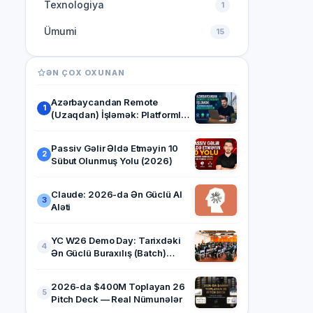
Texnologiya
1
Ümumi
15
ƏN ÇOX OXUNAN
Azərbaycandan Remote
1
(Uzaqdan) İşləmək: Platformlar,
Maaşlar və Strategiya (2026)
Passiv Gəlir Əldə Etməyin 10
2
Sübut Olunmuş Yolu (2026)
Claude: 2026-da Ən Güclü AI
3
Aləti
YC W26 Demo Day: Tarixdəki
4
Ən Güclü Buraxılış (Batch)
Haqqında Hər Şey
2026-da $400M Toplayan 26
5
Pitch Deck — Real Nümunələr