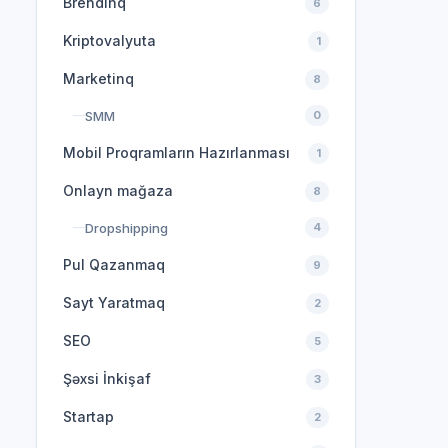
Brendinq
6
Kriptovalyuta
1
Marketinq
8
SMM
0
Mobil Proqramların Hazırlanması
1
Onlayn mağaza
8
Dropshipping
4
Pul Qazanmaq
9
Sayt Yaratmaq
2
SEO
5
Şəxsi İnkişaf
3
Startap
2