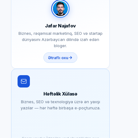
Jafar Najafov
Biznes, rəqəmsal marketinq, SEO və startap
dünyasını Azərbaycan dilində izah edən
bloger.
Ətraflı oxu
Həftəlik Xülasə
Biznes, SEO və texnologiya üzrə ən yaxşı
yazılar — hər həftə birbaşa e-poçtunuza.