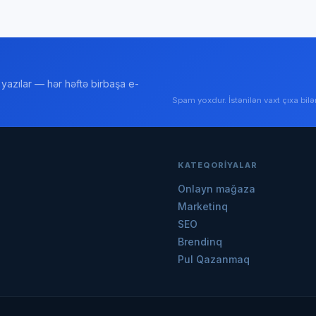
yazılar — hər həftə birbaşa e-
Spam yoxdur. İstənilən vaxt çıxa bilər
KATEQORIYALAR
Onlayn mağaza
Marketinq
SEO
Brendinq
Pul Qazanmaq