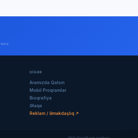
siniz.
DIGƏR
Aramızda Qalsın
Mobil Proqramlar
Bioqrafiya
Əlaqə
Reklam / Əməkdaşlıq
RSS Feed
Sayt xəritəsi