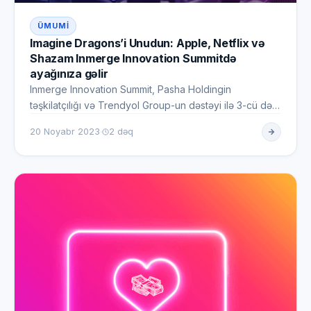
ÜMUMI
Imagine Dragons’i Unudun: Apple, Netflix və
Shazam Inmerge Innovation Summitdə
ayağınıza gəlir
Inmerge Innovation Summit, Pasha Holdingin
təşkilatçılığı və Trendyol Group-un dəstəyi ilə 3-cü dəfə
Azərbaycanda həyat…
·
20 Noyabr 2023
2 dəq