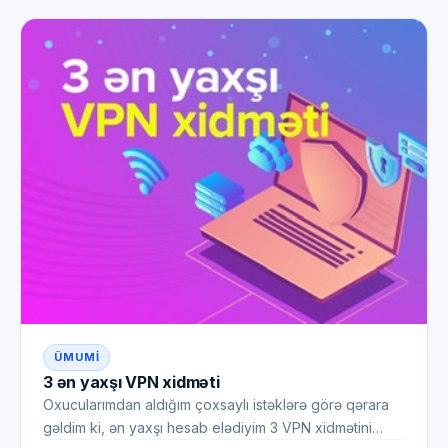
ÜMUMI
3 ən yaxşı VPN xidməti
Oxucularımdan aldığım çoxsaylı istəklərə görə qərara
gəldim ki, ən yaxşı hesab elədiyim 3 VPN xidmətini