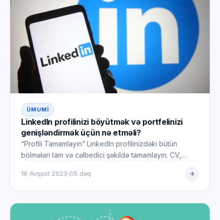
ÜMUMI
LinkedIn profilinizi böyütmək və portfelinizi
genişləndirmək üçün nə etməli?
“Profili Tamamlayın” LinkedIn profilinizdəki bütün
bölmələri tam və cəlbedici şəkildə tamamlayın. CV,
təcrübə, təhsil,…
·
16 Avqust 2023
5 dəq