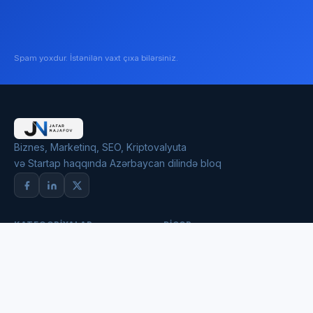
Spam yoxdur. İstənilən vaxt çıxa bilərsiniz.
Biznes, Marketinq, SEO, Kriptovalyuta
və Startap haqqında Azərbaycan dilində bloq
KATEQORIYALAR
DIGƏR
Onlayn mağaza
Aramızda Qalsın
Marketinq
Mobil Proqramlar
SEO
Bioqrafiya
Brendinq
Əlaqə