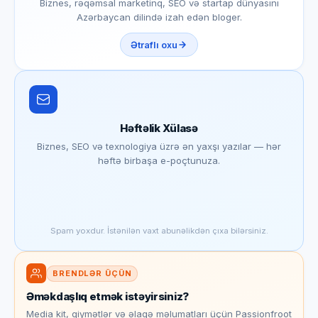
Biznes, rəqəmsal marketinq, SEO və startap dünyasını
Azərbaycan dilində izah edən bloger.
Ətraflı oxu
Həftəlik Xülasə
Biznes, SEO və texnologiya üzrə ən yaxşı yazılar — hər
həftə birbaşa e-poçtunuza.
Spam yoxdur. İstənilən vaxt abunəlikdən çıxa bilərsiniz.
BRENDLƏR ÜÇÜN
Əməkdaşlıq etmək istəyirsiniz?
Media kit, qiymətlər və əlaqə məlumatları üçün Passionfroot