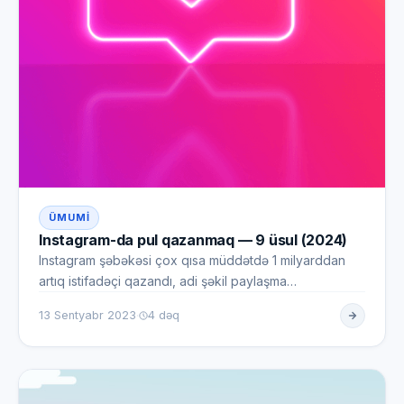
ÜMUMI
Instagram-da pul qazanmaq — 9 üsul (2024)
Instagram şəbəkəsi çox qısa müddətdə 1 milyarddan
artıq istifadəçi qazandı, adi şəkil paylaşma
şəbəkəsindən güclü marke…
·
13 Sentyabr 2023
4 dəq