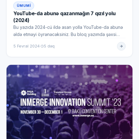
ÜMUMI
YouTube-da abunə qazanmağın 7 qızıl yolu
(2024)
Bu yazıda 2024-cü ildə asan yolla YouTube-da abunə
əldə etməyi öyrənəcəksiniz. Bu bloq yazımda şəxsi
YouTube kanalımı h…
·
5 Fevral 2024
5 dəq