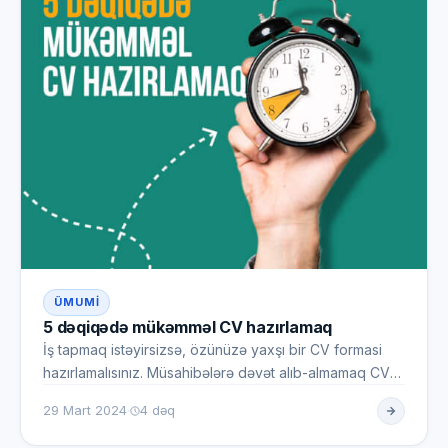
ÜMUMI
5 dəqiqədə mükəmməl CV hazırlamaq
İş tapmaq istəyirsizsə, özünüzə yaxşı bir CV formasi
hazırlamalısınız. Müsahibələrə dəvət alıb-almamaq CV-
ni nə dərəcəd…
·
29 Mart 2024
4 dəq