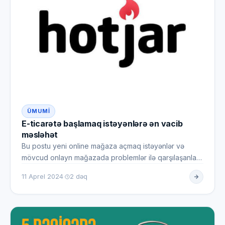
ÜMUMI
E-ticarətə başlamaq istəyənlərə ən vacib
məsləhət
Bu postu yeni online mağaza açmaq istəyənlər və
mövcud onlayn mağazada problemlər ilə qarşılaşanlar
üçün yazmağı qərara…
·
11 Aprel 2024
2 dəq