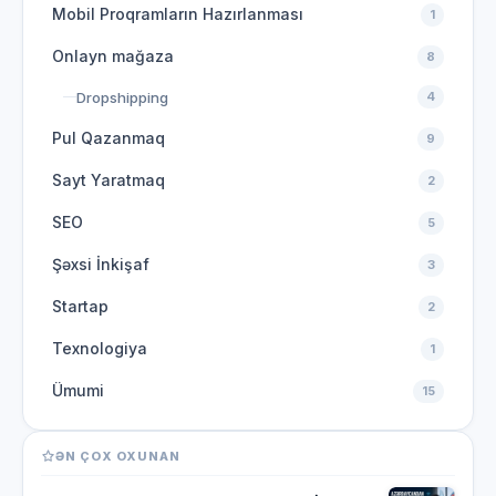
Mobil Proqramların Hazırlanması
1
Onlayn mağaza
8
Dropshipping
4
Pul Qazanmaq
9
Sayt Yaratmaq
2
SEO
5
Şəxsi İnkişaf
3
Startap
2
Texnologiya
1
Ümumi
15
ƏN ÇOX OXUNAN