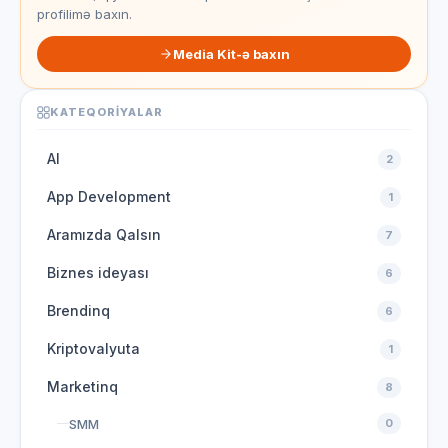
profilimə baxın.
Media Kit-ə baxın
KATEQORIYALAR
AI
2
App Development
1
Aramızda Qalsın
7
Biznes ideyası
6
Brendinq
6
Kriptovalyuta
1
Marketinq
8
SMM
0