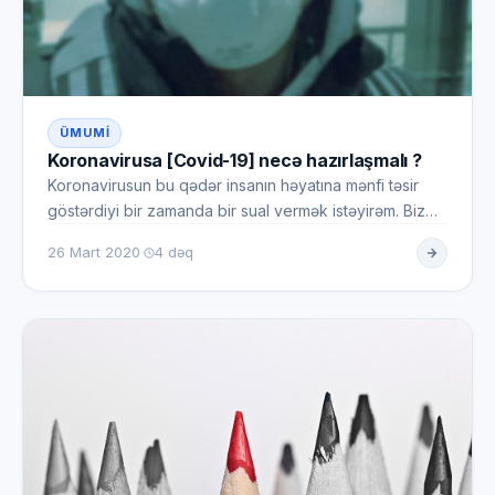
ÜMUMI
Koronavirusa [Covid-19] necə hazırlaşmalı ?
Koronavirusun bu qədər insanın həyatına mənfi təsir
göstərdiyi bir zamanda bir sual vermək istəyirəm. Biz
Koronavirusda…
·
26 Mart 2020
4 dəq