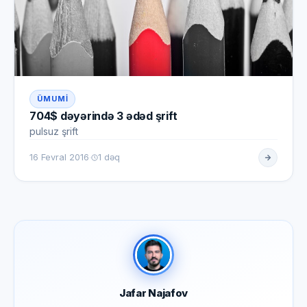
ÜMUMI
704$ dəyərində 3 ədəd şrift
pulsuz şrift
·
16 Fevral 2016
1 dəq
Jafar Najafov