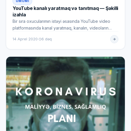
ÜMUMI
YouTube kanalı yaratmaq və tanıtmaq — Şəkilli
izahla
Bir sıra oxucularımın istəyi əsasında YouTube video
platformasında kanal yaratmaq, kanalın, videoların
axtarışda daha t…
·
14 Aprel 2020
6 dəq