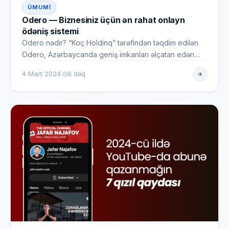
ÜMUMI
Odero — Biznesiniz üçün ən rahat onlayn
ödəniş sistemi
Odero nədir? “Koç Holdinq” tərəfindən təqdim edilən
Odero, Azərbaycanda geniş imkanları əlçatan edən
onlayn ödəniş sist…
·
4 Mart 2024
6 dəq