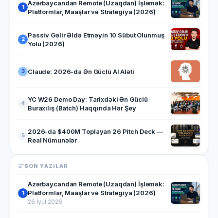
Azərbaycandan Remote (Uzaqdan) İşləmək:
1
Platformlar, Maaşlar və Strategiya (2026)
Passiv Gəlir Əldə Etməyin 10 Sübut Olunmuş
2
Yolu (2026)
Claude: 2026-da Ən Güclü AI Aləti
3
YC W26 Demo Day: Tarixdəki Ən Güclü
4
Buraxılış (Batch) Haqqında Hər Şey
2026-da $400M Toplayan 26 Pitch Deck —
5
Real Nümunələr
SON YAZILAR
Azərbaycandan Remote (Uzaqdan) İşləmək:
Platformlar, Maaşlar və Strategiya (2026)
1
26 İyul 2026