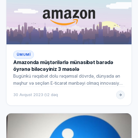
ÜMUMI
Amazonda müştərilərlə münasibət barədə
öyrənə biləcəyiniz 3 məsələ
Bugünkü rəqabət dolu rəqəmsal dövrdə, dünyada ən
məşhur və seçilən E-ticarət mənbəyi olmaq innovasiya
və yüksək dəyər t…
·
30 Avqust 2023
2 dəq