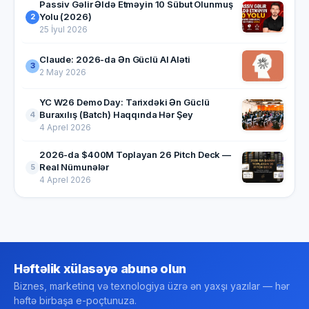
Passiv Gəlir Əldə Etməyin 10 Sübut Olunmuş
Yolu (2026)
2
25 İyul 2026
Claude: 2026-da Ən Güclü AI Aləti
3
2 May 2026
YC W26 Demo Day: Tarixdəki Ən Güclü
Buraxılış (Batch) Haqqında Hər Şey
4
4 Aprel 2026
2026-da $400M Toplayan 26 Pitch Deck —
Real Nümunələr
5
4 Aprel 2026
Həftəlik xülasəyə abunə olun
Biznes, marketinq və texnologiya üzrə ən yaxşı yazılar — hər
həftə birbaşa e-poçtunuza.