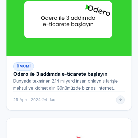
ÜMUMI
Odero ilə 3 addımda e-ticarətə başlayın
Dünyada təxminən 2.14 milyard insan onlayn sifarişlə
məhsul və xidmət alır. Günümüzdə biznesi internet
üzərindən idarə…
·
25 Aprel 2024
4 dəq