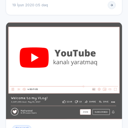
sizinlə də bölü…
·
19 İyun 2020
5 dəq