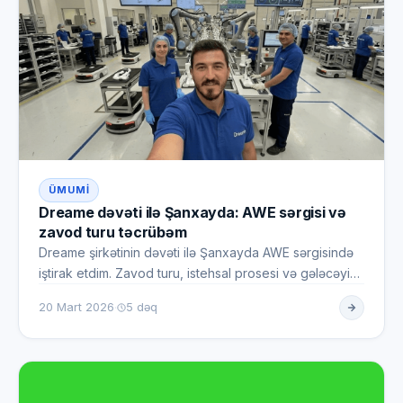
ÜMUMI
Dreame dəvəti ilə Şanxayda: AWE sərgisi və
zavod turu təcrübəm
Dreame şirkətinin dəvəti ilə Şanxayda AWE sərgisində
iştirak etdim. Zavod turu, istehsal prosesi və gələcəyin
smart ev…
·
20 Mart 2026
5 dəq