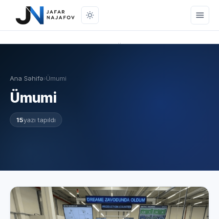
Onlayn mağaza
Marketinq
Ana Səhifə
›
Ümumi
SEO
Ümumi
Brendinq
15
yazı tapıldı
Pul Qazanmaq
Aramızda Qalsın
Mobil Proqramlar
Bioqrafiya
Əlaqə