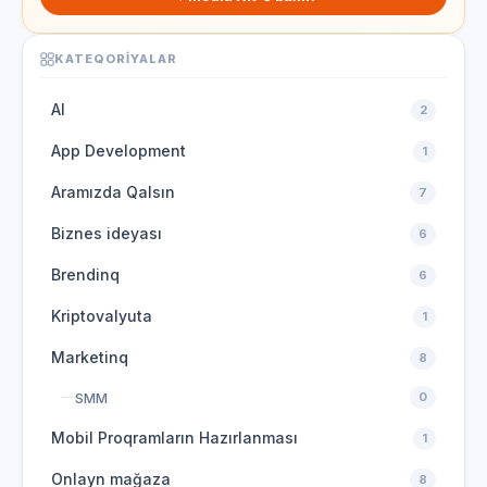
KATEQORIYALAR
AI
2
App Development
1
Aramızda Qalsın
7
Biznes ideyası
6
Brendinq
6
Kriptovalyuta
1
Marketinq
8
SMM
0
Mobil Proqramların Hazırlanması
1
Onlayn mağaza
8