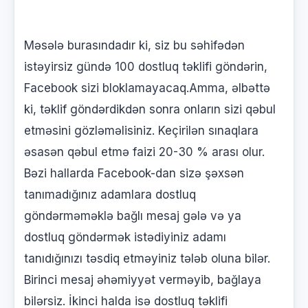
Məsələ burasındadır ki, siz bu səhifədən
istəyirsiz gündə 100 dostluq təklifi göndərin,
Facebook sizi bloklamayacaq.Amma, əlbəttə
ki, təklif göndərdikdən sonra onların sizi qəbul
etməsini gözləməlisiniz. Keçirilən sınaqlara
əsasən qəbul etmə faizi 20-30 % arası olur.
Bəzi hallarda Facebook-dan sizə şəxsən
tanımadığınız adamlara dostluq
göndərməməklə bağlı mesaj gələ və ya
dostluq göndərmək istədiyiniz adamı
tanıdığınızı təsdiq etməyiniz tələb oluna bilər.
Birinci mesaj əhəmiyyət verməyib, bağlaya
bilərsiz. İkinci halda isə dostluq təklifi