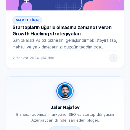
MARKETINQ
Startapların uğurlu olmasına zəmanət verən
Growth Hacking strategiyaları
Sahibkarsız və öz biznesini genişləndirmək istəyirsizsə,
məhsul və ya xidmətlərinizi düzgün təqdim edə
bilməlisiniz. Bu…
·
2 Yanvar 2024
14 dəq
Jafar Najafov
Biznes, rəqəmsal marketinq, SEO və startap dünyasını
Azərbaycan dilində izah edən bloger.