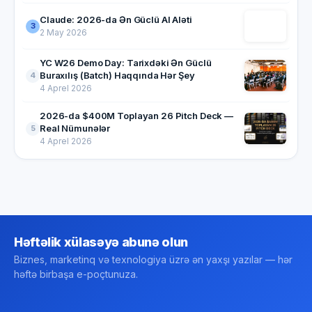
Claude: 2026-da Ən Güclü AI Aləti
3
2 May 2026
YC W26 Demo Day: Tarixdəki Ən Güclü
Buraxılış (Batch) Haqqında Hər Şey
4
4 Aprel 2026
2026-da $400M Toplayan 26 Pitch Deck —
Real Nümunələr
5
4 Aprel 2026
Həftəlik xülasəyə abunə olun
Biznes, marketinq və texnologiya üzrə ən yaxşı yazılar — hər
həftə birbaşa e-poçtunuza.