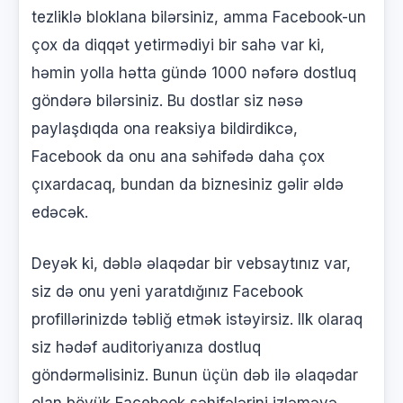
tezliklə bloklana bilərsiniz, amma Facebook-un
çox da diqqət yetirmədiyi bir sahə var ki,
həmin yolla hətta gündə 1000 nəfərə dostluq
göndərə bilərsiniz. Bu dostlar siz nəsə
paylaşdıqda ona reaksiya bildirdikcə,
Facebook da onu ana səhifədə daha çox
çıxardacaq, bundan da biznesiniz gəlir əldə
edəcək.
Deyək ki, dəblə əlaqədar bir vebsaytınız var,
siz də onu yeni yaratdığınız Facebook
profillərinizdə təbliğ etmək istəyirsiz. Ilk olaraq
siz hədəf auditoriyanıza dostluq
göndərməlisiniz. Bunun üçün dəb ilə əlaqədar
olan böyük Facebook səhifələrini izləməyə