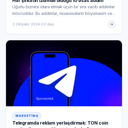
Hər şirkətin izləməli olduğu 10 əsas addım
Uğurlu biznesi idarə etmək üçün bir sıra vacib addımlar
mövcuddur. Bu addımlar, müəssisələrin böyüməsini və
uzunmüddətl…
·
3 Oktyabr 2024
3 dəq
MARKETINQ
Telegramda reklam yerləşdirmək: TON coin