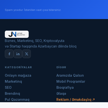
Spam yoxdur. İstənilən vaxt çıxa bilərsiniz.
Biznes, Marketinq, SEO, Kriptovalyuta
və Startap haqqında Azərbaycan dilində bloq
KATEQORIYALAR
DIGƏR
Onlayn mağaza
Aramızda Qalsın
Marketinq
Mobil Proqramlar
SEO
Bioqrafiya
Brendinq
Əlaqə
Pul Qazanmaq
Reklam / Əməkdaşlıq