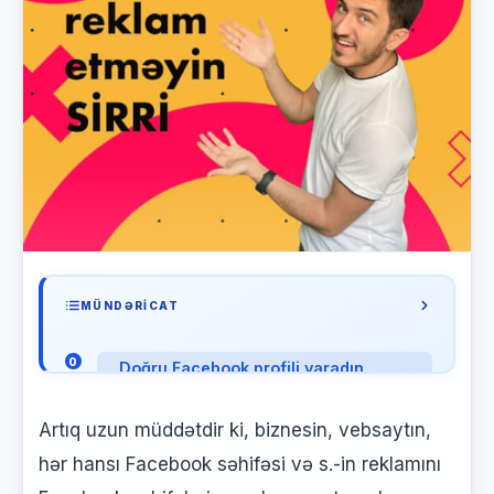
MÜNDƏRICAT
Doğru Facebook profili yaradın
5000 nəfər dostunuz olsun
Artıq uzun müddətdir ki, biznesin, vebsaytın,
Məsələni bir az daha böyüdək
hər hansı Facebook səhifəsi və s.-in reklamını