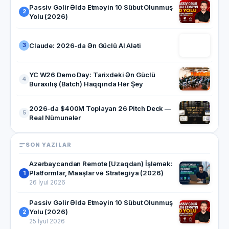
Passiv Gəlir Əldə Etməyin 10 Sübut Olunmuş
2
Yolu (2026)
Claude: 2026-da Ən Güclü AI Aləti
3
YC W26 Demo Day: Tarixdəki Ən Güclü
4
Buraxılış (Batch) Haqqında Hər Şey
2026-da $400M Toplayan 26 Pitch Deck —
5
Real Nümunələr
SON YAZILAR
Azərbaycandan Remote (Uzaqdan) İşləmək:
Platformlar, Maaşlar və Strategiya (2026)
1
26 İyul 2026
Passiv Gəlir Əldə Etməyin 10 Sübut Olunmuş
Yolu (2026)
2
25 İyul 2026