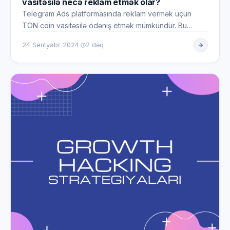
vasitəsilə necə reklam etmək olar?
Telegram Ads platformasında reklam vermək üçün
TON coin vasitəsilə ödəniş etmək mümkündür. Bu
metod, Telegram reklamlar…
·
24 Sentyabr 2024
2 dəq