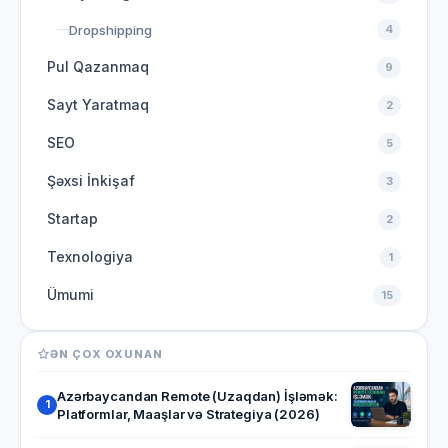
Dropshipping
4
Pul Qazanmaq
9
Sayt Yaratmaq
2
SEO
5
Şəxsi İnkişaf
3
Startap
2
Texnologiya
1
Ümumi
15
ƏN ÇOX OXUNAN
Azərbaycandan Remote (Uzaqdan) İşləmək:
1
Platformlar, Maaşlar və Strategiya (2026)