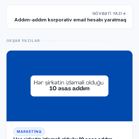
NÖVBƏTI YAZI
Addım-addım korporativ email hesabı yaratmaq
OXŞAR YAZILAR
MARKETINQ