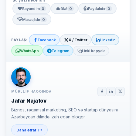
Bu yazı necə idi?
❤️
🔥
👍
Bəyəndim
0
Əla!
0
Faydalıdır
0
💡
Maraqlıdır
0
PAYLAŞ:
Facebook
X / Twitter
LinkedIn
WhatsApp
Telegram
Linki kopyala
MÜƏLLIF HAQQINDA
Jafar Najafov
Biznes, rəqəmsal marketinq, SEO və startap dünyasını
Azərbaycan dilində izah edən bloger.
Daha ətraflı