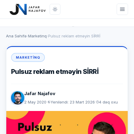
Onlayn mağaza
Ana Səhifə
›
Marketinq
›
Pulsuz reklam etməyin SİRRİ
Marketinq
SEO
MARKETINQ
Brendinq
Pulsuz reklam etməyin SİRRİ
Pul Qazanmaq
Jafar Najafov
Aramızda Qalsın
·
·
2 May 2020
Yeniləndi: 23 Mart 2026
4 dəq oxu
Mobil Proqramlar
Bioqrafiya
Əlaqə