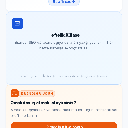
Ətraflı oxu
Həftəlik Xülasə
Biznes, SEO və texnologiya üzrə ən yaxşı yazılar — hər
həftə birbaşa e-poçtunuza.
Spam yoxdur. İstənilən vaxt abunəlikdən çıxa bilərsiniz.
BRENDLƏR ÜÇÜN
Əməkdaşlıq etmək istəyirsiniz?
Media kit, qiymətlər və əlaqə məlumatları üçün Passionfroot
profilimə baxın.
Media Kit-ə baxın