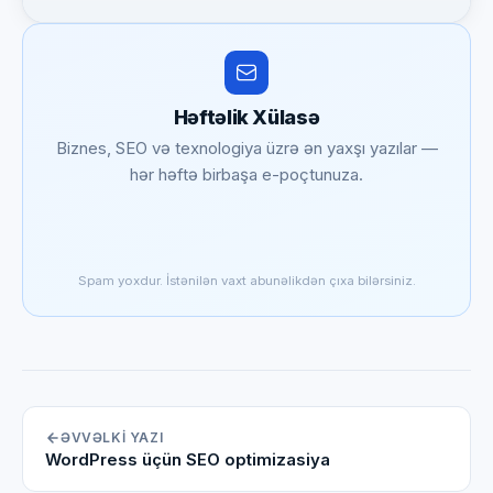
Həftəlik Xülasə
Biznes, SEO və texnologiya üzrə ən yaxşı yazılar —
hər həftə birbaşa e-poçtunuza.
Spam yoxdur. İstənilən vaxt abunəlikdən çıxa bilərsiniz.
ƏVVƏLKI YAZI
WordPress üçün SEO optimizasiya