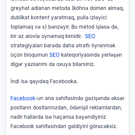
greyhat adlanan metoda (köhnə domen almaq,
dublikat kontent yaratmaq, pulla izləyici
toplamaq və s) bənzəyir. Bu metod işləsə də,
bir az alovla oynamaq kimidir.
SEO
strategiyaları barədə daha ətraflı öyrənmək
üçün bloqumun
SEO
kateqoriyasında yerləşən
digər yazılarımı da oxuya bilərsiniz.
İndi isə qayıdaq Facebooka.
Facebook
-un ana səhifəsində gəzişəndə əksər
postların dostlarınızdan, ödənişli reklamlardan,
nadir hallarda isə haçansa bəyəndiyiniz
Facebook səhifəsindən gəldiyini görəcəksiz.