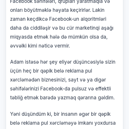
Facebook səhifələri, qrupları yaratmaqla və
onları böyütməklə həyata keçirirlər. Lakin
zaman keçdikcə Facebook-un alqoritmləri
daha da ciddiləşir və bu cür marketinqi aşağı
miqyasda etmək hələ də mümkün olsa da,
əvvəlki kimi nəticə vermir.
Adam istəsə hər şey eliyər düşüncəsiylə sizin
üçün heç bir qəpik belə reklama pul
xərcləmədən biznesinizi, sayt və ya digər
səhifələrinizi Facebook-da pulsuz və effektli
təbliğ etmək barədə yazmaq qərarına gəldim.
Yəni düşündüm ki, bir insanın əgər bir qəpik
belə reklama pul xərcləməyə imkanı yoxdursa