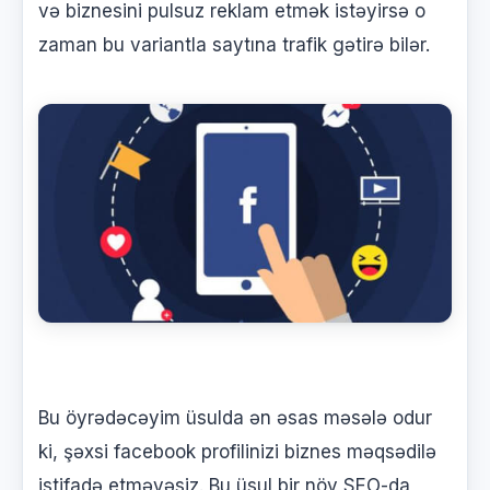
və biznesini pulsuz reklam etmək istəyirsə o
zaman bu variantla saytına trafik gətirə bilər.
Bu öyrədəcəyim üsulda ən əsas məsələ odur
ki, şəxsi facebook profilinizi biznes məqsədilə
istifadə etməyəsiz. Bu üsul bir növ SEO-da